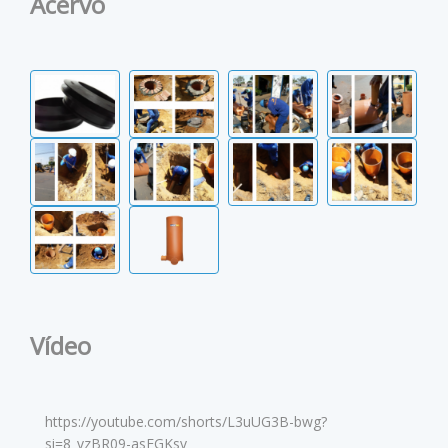
Acervo
Vídeo
https://youtube.com/shorts/L3uUG3B-bwg?
si=8_vzBR09-asFGKsv