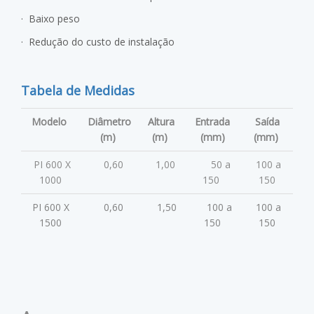
·
Baixo peso
· Redução do custo de instalação
Tabela de Medidas
Modelo
Diâmetro
Altura
Entrada
Saída
(m)
(m)
(mm)
(mm)
PI 600 X
0,60
1,00
50 a
100 a
1000
150
150
PI 600 X
0,60
1,50
100 a
100 a
1500
150
150