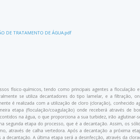
ÃO DE TRATAMENTO DE ÁGUA.pdf
sos físico-químicos, tendo como principais agentes a floculação 
almente se utiliza decantadores do tipo lamelar, e a filtração, o
ente é realizada com a utilização de cloro (cloração), conhecido 
rimeira etapa (floculação/coagulação) onde receberá através de 
ontidos na água, o que proporciona a sua turbidez, irão aglutinar-
na segunda etapa do processo, que é a decantação. Assim, os sóli
mo, através de calha vertedora. Após a decantação a próxima etap
a decantação. A última etapa será a desinfecção, através da clora